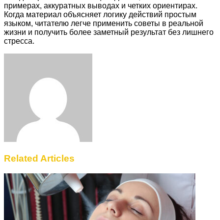
примерах, аккуратных выводах и четких ориентирах.
Когда материал объясняет логику действий простым
языком, читателю легче применить советы в реальной
жизни и получить более заметный результат без лишнего
стресса.
Facebook
Twitter
LinkedIn
Tumblr
Pinterest
Reddit
VKontakte
Odnoklassniki
Skype
WhatsApp
Telegram
Viber
Share
Print
via
Email
Related Articles