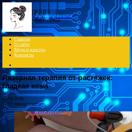
Menu
Архикрасота
Красота и уход
Главная
О сайте
Мода и красота
Контакты
Search
for
Лазерная терапия от растяжек:
гладкая кожа
05.04.2026
210
1 minute read