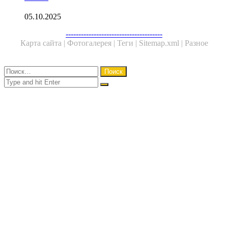
05.10.2025
Facebook
Twitter
WhatsApp
Telegram
--------------------------------------
Карта сайта |
Фотогалерея |
Теги |
Sitemap.xml |
Разное
Close
Найти:
Close
Search
for