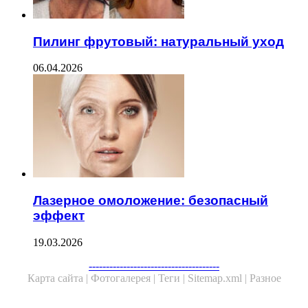
Пилинг фрутовый: натуральный уход
06.04.2026
Лазерное омоложение: безопасный
эффект
19.03.2026
Facebook
Twitter
WhatsApp
Telegram
--------------------------------------
Карта сайта |
Фотогалерея |
Теги |
Sitemap.xml |
Разное