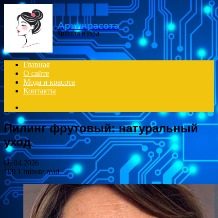
Menu
Архикрасота
Красота и уход
Главная
О сайте
Мода и красота
Контакты
Search
for
Пилинг фрутовый: натуральный
уход
06.04.2026
199
1 minute read