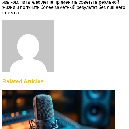
языком, читателю легче применить советы в реальной
жизни и получить более заметный результат без лишнего
стресса.
Facebook
Twitter
LinkedIn
Tumblr
Pinterest
Reddit
VKontakte
Odnoklassniki
Skype
WhatsApp
Telegram
Viber
Share
Print
via
Email
Related Articles