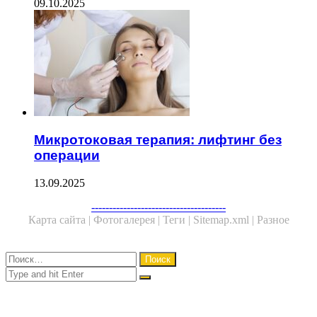
09.10.2025
Микротоковая терапия: лифтинг без
операции
13.09.2025
Facebook
Twitter
WhatsApp
Telegram
--------------------------------------
Карта сайта |
Фотогалерея |
Теги |
Sitemap.xml |
Разное
Close
Найти:
Close
Search
for