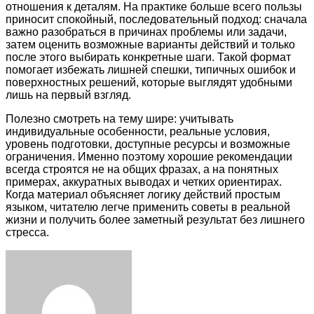
отношения к деталям. На практике больше всего пользы
приносит спокойный, последовательный подход: сначала
важно разобраться в причинах проблемы или задачи,
затем оценить возможные варианты действий и только
после этого выбирать конкретные шаги. Такой формат
помогает избежать лишней спешки, типичных ошибок и
поверхностных решений, которые выглядят удобными
лишь на первый взгляд.
Полезно смотреть на тему шире: учитывать
индивидуальные особенности, реальные условия,
уровень подготовки, доступные ресурсы и возможные
ограничения. Именно поэтому хорошие рекомендации
всегда строятся не на общих фразах, а на понятных
примерах, аккуратных выводах и четких ориентирах.
Когда материал объясняет логику действий простым
языком, читателю легче применить советы в реальной
жизни и получить более заметный результат без лишнего
стресса.
Facebook
Twitter
LinkedIn
Tumblr
Pinterest
Reddit
VKontakte
Odnoklassniki
Skype
WhatsApp
Telegram
Viber
Share
Print
via
Email