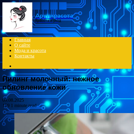
Menu
Архикрасота
Красота и уход
Главная
О сайте
Мода и красота
Контакты
Search
for
Пилинг молочный: нежное
обновление кожи
09.08.2025
159
1 minute read