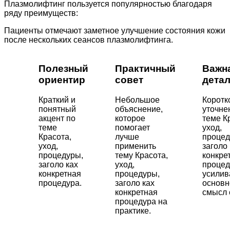
Плазмолифтинг пользуется популярностью благодаря
ряду преимуществ:
Пациенты отмечают заметное улучшение состояния кожи
после нескольких сеансов плазмолифтинга.
Полезный
Практичный
Важн
ориентир
совет
дета
Краткий и
Небольшое
Коротк
понятный
объяснение,
уточне
акцент по
которое
теме К
теме
помогает
уход,
Красота,
лучше
процед
уход,
применить
заголо 
процедуры,
тему Красота,
конкре
заголо ках
уход,
процед
конкретная
процедуры,
усили
процедура.
заголо ках
основн
конкретная
смысл 
процедура на
практике.