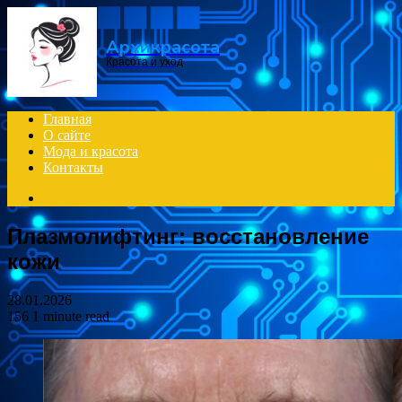
Menu
Архикрасота
Красота и уход
Главная
О сайте
Мода и красота
Контакты
Search
for
Плазмолифтинг: восстановление
кожи
28.01.2026
156
1 minute read