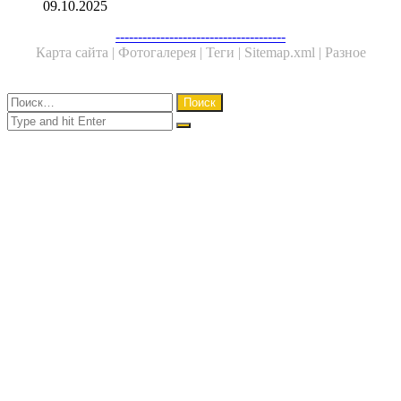
09.10.2025
Facebook
Twitter
WhatsApp
Telegram
--------------------------------------
Карта сайта |
Фотогалерея |
Теги |
Sitemap.xml |
Разное
Close
Найти:
Close
Search
for