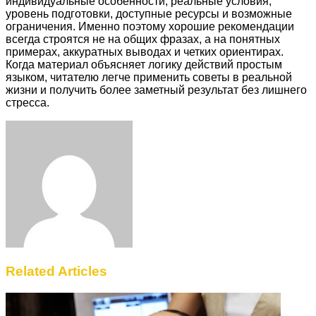
индивидуальные особенности, реальные условия,
уровень подготовки, доступные ресурсы и возможные
ограничения. Именно поэтому хорошие рекомендации
всегда строятся не на общих фразах, а на понятных
примерах, аккуратных выводах и четких ориентирах.
Когда материал объясняет логику действий простым
языком, читателю легче применить советы в реальной
жизни и получить более заметный результат без лишнего
стресса.
Facebook
Twitter
LinkedIn
Tumblr
Pinterest
Reddit
VKontakte
Odnoklassniki
Skype
WhatsApp
Telegram
Viber
Share
Print
via
Email
Related Articles