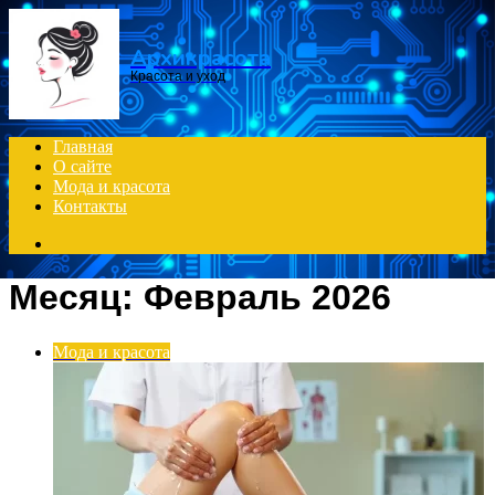
Menu
Архикрасота
Красота и уход
Главная
О сайте
Мода и красота
Контакты
Search
for
Месяц:
Февраль 2026
Мода и красота