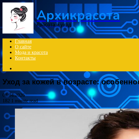
Menu
Архикрасота
Красота и уход
Главная
О сайте
Мода и красота
Контакты
Search
for
Уход за кожей в возрасте: особенно
08.04.2026
182
1 minute read