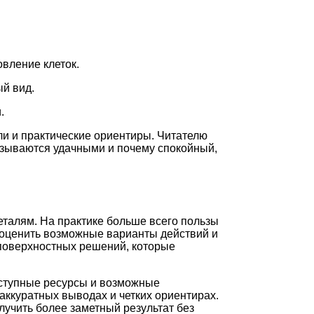
овление клеток.
й вид.
.
ли и практические ориентиры. Читателю
казываются удачными и почему спокойный,
еталям. На практике больше всего пользы
 оценить возможные варианты действий и
 поверхностных решений, которые
оступные ресурсы и возможные
аккуратных выводах и четких ориентирах.
лучить более заметный результат без