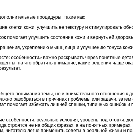
дополнительные процедуры, такие как:
е клетки кожи, улучшить ее текстуру и стимулировать обн
к помогает улучшить состояние кожи и вернуть ей здоровы
ращения, укреплению мышц лица и улучшению тонуса кожи
асте: особенности» важно раскрывать через понятные дета
акценты: на что обратить внимание, какие решения чаще о
езультат.
общего понимания темы, но и внимательного отношения к д
важно разобраться в причинах проблемы или задачи, затем
рмат помогает избежать лишней спешки, типичных ошибок и
ые особенности, реальные условия, уровень подготовки, д
а строятся не на общих фразах, а на понятных примерах, 
м, читателю легче применить советы в реальной жизни и по