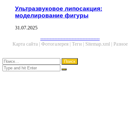
Ультразвуковое липосакция:
моделирование фигуры
31.07.2025
Facebook
Twitter
WhatsApp
Telegram
--------------------------------------
Карта сайта |
Фотогалерея |
Теги |
Sitemap.xml |
Разное
Close
Найти:
Close
Search
for