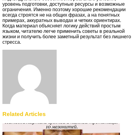
уровень подготовки, доступные ресурсы и возможные
ограничения. Именно поэтому хорошие рекомендации
всегда строятся не на общих фразах, а на понятных
примерах, аккуратных выводах и четких ориентирах.
Когда материал объясняет логику действий простым
языком, читателю легче применить советы в реальной
жизни и получить более заметный результат без лишнего
стресса.
Facebook
Twitter
LinkedIn
Tumblr
Pinterest
Reddit
VKontakte
Odnoklassniki
Skype
WhatsApp
Telegram
Viber
Share
Print
via
Email
Related Articles