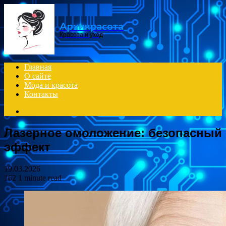
Menu
Архикрасота
Красота и уход
Главная
О сайте
Мода и красота
Контакты
Search
for
Лазерное омоложение: безопасный
эффект
19.03.2026
162
1 minute read