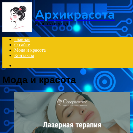
Menu
Архикрасота
Красота и уход
Главная
О сайте
Мода и красота
Контакты
Search
for
Мода и красота