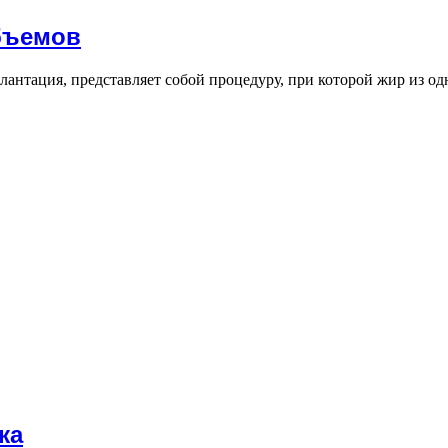
бъемов
нтация, представляет собой процедуру, при которой жир из одн
жа