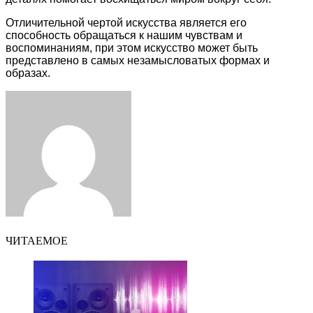
Отличительной чертой искусства является его
способность обращаться к нашим чувствам и
воспоминаниям, при этом искусство может быть
представлено в самых незамысловатых формах и
образах.
Facebook
Twitter
LinkedIn
Tumblr
Pinterest
Reddit
VKontakte
Odnoklassniki
Skype
WhatsApp
Telegram
Viber
Share
Print
via
Email
ЧИТАЕМОЕ