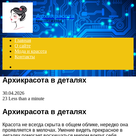
Menu
Архикрасота
Красота и уход
Главная
О сайте
Мода и красота
Контакты
Search
for
Архикрасота в деталях
30.04.2026
23
Less than a minute
Архикрасота в деталях
Красота не всегда скрыта в общем облике, нередко она
проявляется в мелочах. Умение видеть прекрасное в
деталях помогает восхищаться миром вокруг себя.