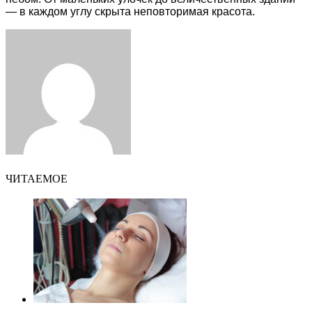
— в каждом углу скрыта неповторимая красота.
Facebook
Twitter
LinkedIn
Tumblr
Pinterest
Reddit
VKontakte
Odnoklassniki
Skype
WhatsApp
Telegram
Viber
Share
Print
via
Email
ЧИТАЕМОЕ