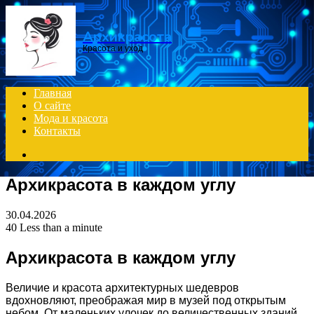
Menu
Архикрасота
Красота и уход
Главная
О сайте
Мода и красота
Контакты
Search
for
Архикрасота в каждом углу
30.04.2026
40
Less than a minute
Архикрасота в каждом углу
Величие и красота архитектурных шедевров
вдохновляют, преображая мир в музей под открытым
небом. От маленьких улочек до величественных зданий