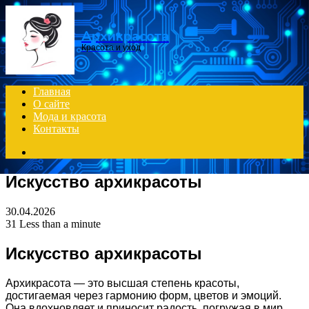
Menu
Архикрасота
Красота и уход
Главная
О сайте
Мода и красота
Контакты
Search
for
Искусство архикрасоты
30.04.2026
31
Less than a minute
Искусство архикрасоты
Архикрасота — это высшая степень красоты,
достигаемая через гармонию форм, цветов и эмоций.
Она вдохновляет и приносит радость, погружая в мир