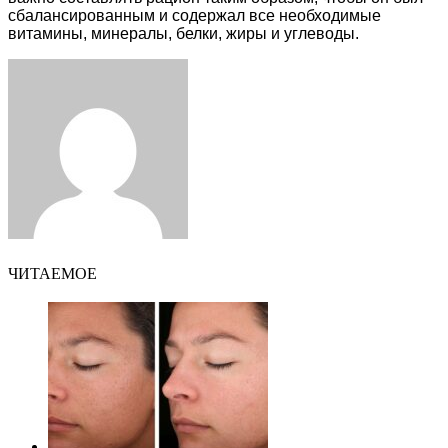
сбалансированным и содержал все необходимые
витамины, минералы, белки, жиры и углеводы.
Facebook
Twitter
LinkedIn
Tumblr
Pinterest
Reddit
VKontakte
Odnoklassniki
Skype
WhatsApp
Telegram
Viber
Share
Print
via
Email
ЧИТАЕМОЕ