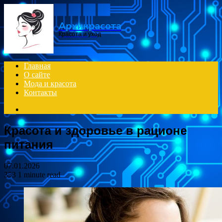
Menu
Архикрасота
Красота и уход
Главная
О сайте
Мода и красота
Контакты
Search
for
Красота и здоровье в рационе
питания
07.01.2026
353
1 minute read