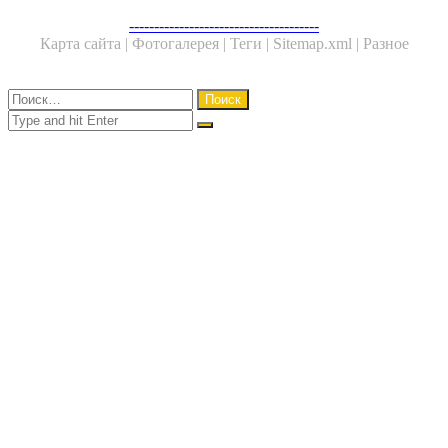
Facebook
Twitter
WhatsApp
Telegram
--------------------------------------
Карта сайта |
Фотогалерея |
Теги |
Sitemap.xml |
Разное
Close
Найти:
Close
Search
for