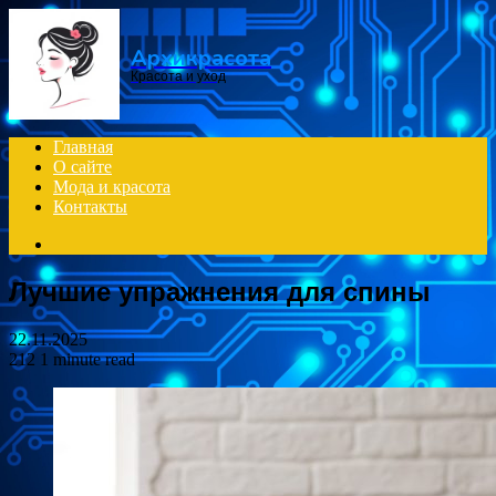
Menu
Архикрасота
Красота и уход
Главная
О сайте
Мода и красота
Контакты
Search
for
Лучшие упражнения для спины
22.11.2025
212
1 minute read