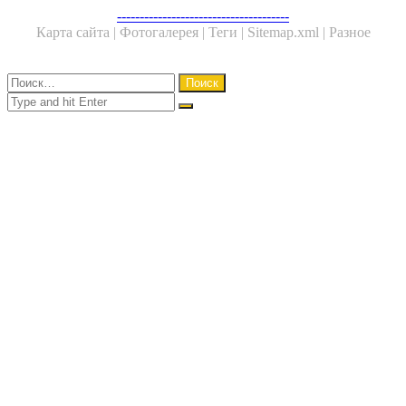
Facebook
Twitter
WhatsApp
Telegram
--------------------------------------
Карта сайта |
Фотогалерея |
Теги |
Sitemap.xml |
Разное
Close
Найти:
Close
Search
for