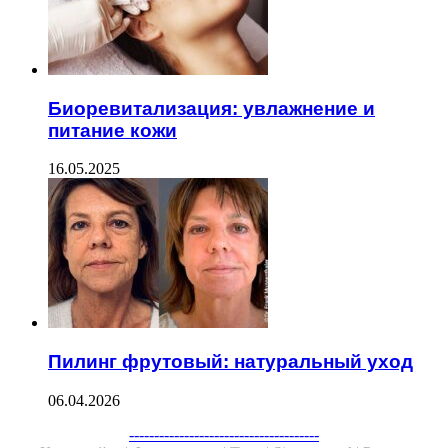
Биоревитализация: увлажнение и
питание кожи
16.05.2025
Пилинг фрутовый: натуральный уход
06.04.2026
Facebook
Twitter
WhatsApp
Telegram
--------------------------------------