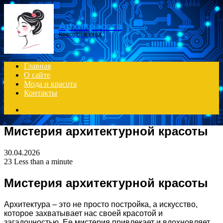
Menu
Архикрасота
Красота и уход
Главная
О сайте
Мода и красота
Контакты
Search
for
Мистерия архитектурной красоты
30.04.2026
23
Less than a minute
Мистерия архитектурной красоты
Архитектура – это не просто постройка, а искусство,
которое захватывает нас своей красотой и
загадочностью. Ее мистерия привлекает и вдохновляет