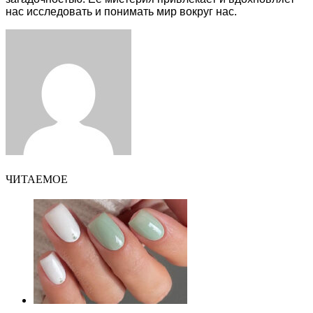
нас исследовать и понимать мир вокруг нас.
Facebook
Twitter
LinkedIn
Tumblr
Pinterest
Reddit
VKontakte
Odnoklassniki
Skype
WhatsApp
Telegram
Viber
Share
Print
via
Email
ЧИТАЕМОЕ